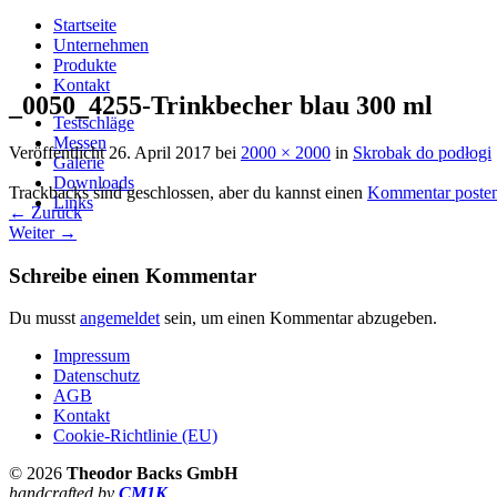
Startseite
Unternehmen
Produkte
Kontakt
_0050_4255-Trinkbecher blau 300 ml
Testschläge
Messen
Veröffentlicht
26. April 2017
bei
2000 × 2000
in
Skrobak do podłogi
Galerie
Downloads
Trackbacks sind geschlossen, aber du kannst einen
Kommentar poste
Links
←
Zurück
Weiter
→
Schreibe einen Kommentar
Du musst
angemeldet
sein, um einen Kommentar abzugeben.
Impressum
Datenschutz
AGB
Kontakt
Cookie-Richtlinie (EU)
© 2026
Theodor Backs GmbH
handcrafted by
CM1K