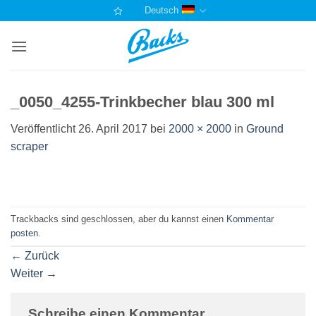
Zum
Deutsch
Inhalt
springen
_0050_4255-Trinkbecher blau 300 ml
Veröffentlicht
26. April 2017
bei
2000 × 2000
in
Ground
scraper
Trackbacks sind geschlossen, aber du kannst einen
Kommentar
posten
.
←
Zurück
Weiter
→
Schreibe einen Kommentar