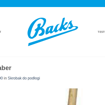
T
TES
aber
00
in
Skrobak do podłogi