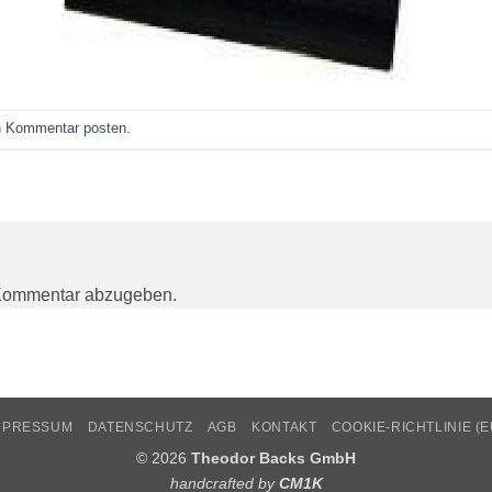
n
Kommentar posten
.
Kommentar abzugeben.
MPRESSUM
DATENSCHUTZ
AGB
KONTAKT
COOKIE-RICHTLINIE (E
© 2026
Theodor Backs GmbH
handcrafted by
CM1K