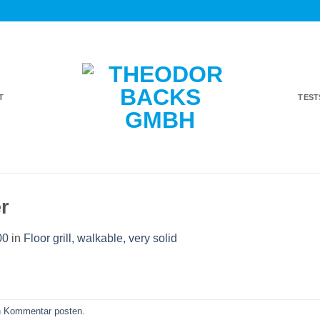
T
TES
r
00
in
Floor grill, walkable, very solid
n
Kommentar posten
.