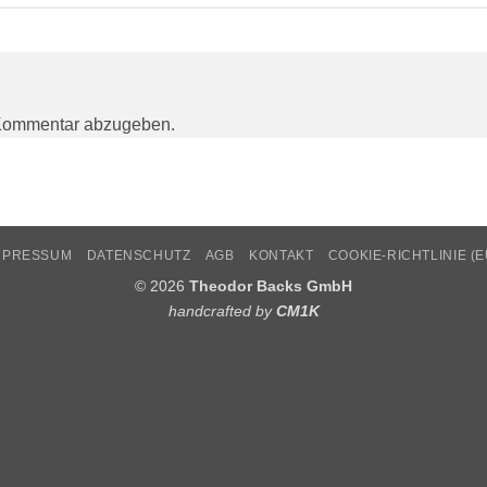
Kommentar abzugeben.
MPRESSUM
DATENSCHUTZ
AGB
KONTAKT
COOKIE-RICHTLINIE (E
© 2026
Theodor Backs GmbH
handcrafted by
CM1K