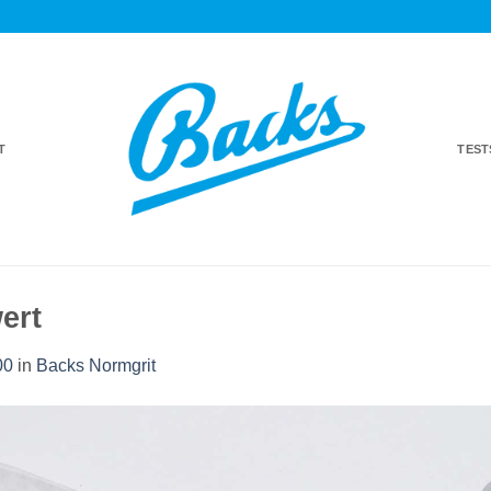
T
TES
ert
00
in
Backs Normgrit