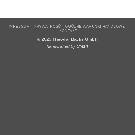
IMRESSUM
PRYWATNOŚĆ
OGÓLNE WARUNKI HANDLOWE
KONTAKT
© 2026
Theodor Backs GmbH
handcrafted by
CM1K