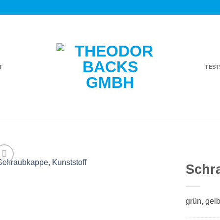
T
TES
Schr
Auf die
Einkaufsliste
grün, gelb