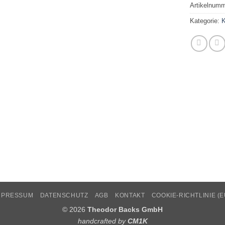
Artikelnum
Kategorie:
K
MPRESSUM
DATENSCHUTZ
AGB
KONTAKT
COOKIE-RICHTLINIE (E
© 2026
Theodor Backs GmbH
handcrafted by
CM1K