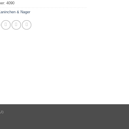
mer:
4090
aninchen & Nager
U)