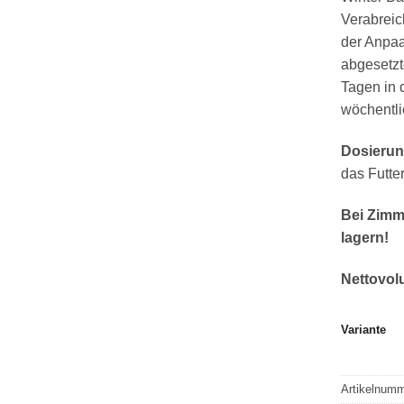
Verabreic
der Anpaa
abgesetzt
Tagen in 
wöchentli
Dosieru
das Futte
Bei Zimm
lagern!
Nettovo
Variante
Artikelnum