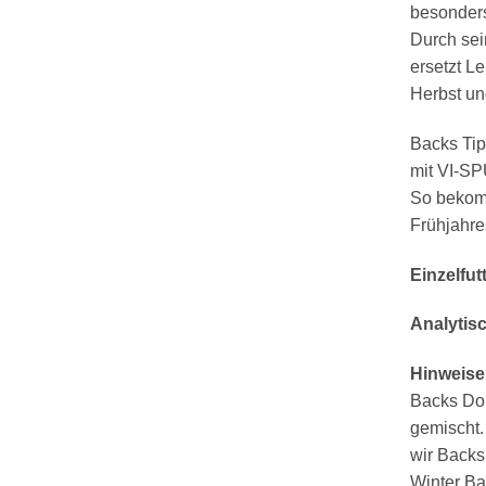
besonders
Durch sei
ersetzt L
Herbst un
Backs Tip
mit VI-SP
So bekomm
Frühjahre
Einzelfut
Analytis
Hinweise
Backs Dor
gemischt.
wir Backs
Winter Ba