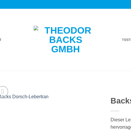
T
TES
Back
Auf die
Einkaufsliste
Dieser Le
hervorrag