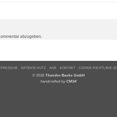
Kommentar abzugeben.
MPRESSUM
DATENSCHUTZ
AGB
KONTAKT
COOKIE-RICHTLINIE (E
© 2026
Theodor Backs GmbH
handcrafted by
CM1K