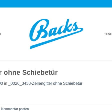
T
TES
r ohne Schiebetür
00
in
_0026_3433-Zellengitter ohne Schiebetür
n
Kommentar posten
.