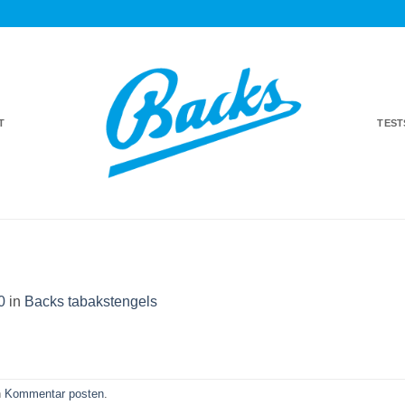
T
TES
0
in
Backs tabakstengels
n
Kommentar posten
.