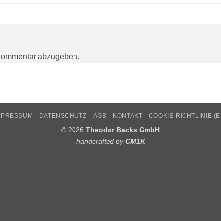
Kommentar abzugeben.
MPRESSUM
DATENSCHUTZ
AGB
KONTAKT
COOKIE-RICHTLINIE (E
© 2026
Theodor Backs GmbH
handcrafted by
CM1K