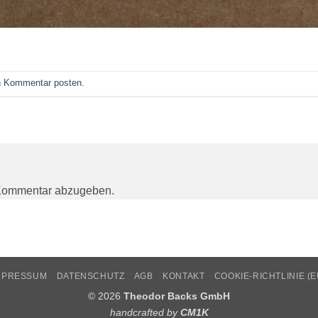
n
Kommentar posten
.
Kommentar abzugeben.
MPRESSUM
DATENSCHUTZ
AGB
KONTAKT
COOKIE-RICHTLINIE (E
© 2026
Theodor Backs GmbH
handcrafted by
CM1K