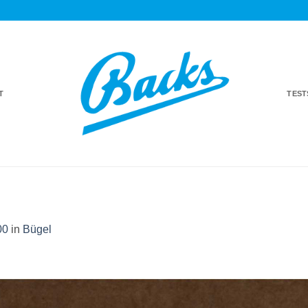
T
TES
00
in
Bügel