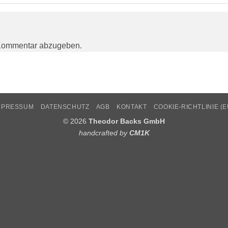
Kommentar abzugeben.
MPRESSUM
DATENSCHUTZ
AGB
KONTAKT
COOKIE-RICHTLINIE (E
© 2026
Theodor Backs GmbH
handcrafted by
CM1K