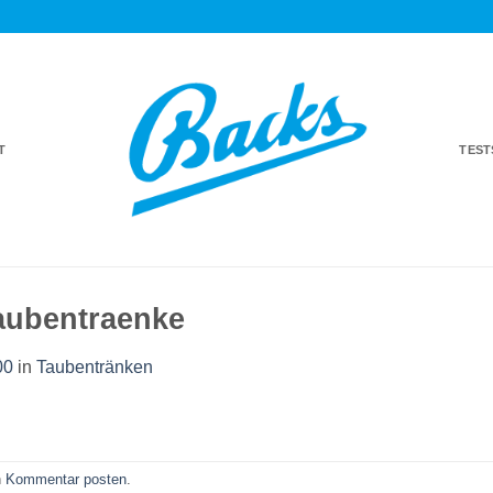
T
TES
aubentraenke
00
in
Taubentränken
n
Kommentar posten
.