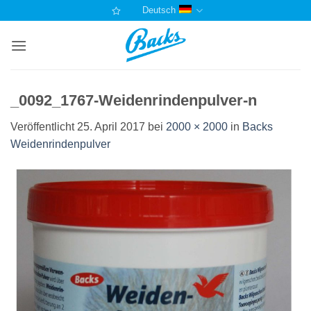
Zum
Deutsch
Inhalt
springen
_0092_1767-Weidenrindenpulver-n
Veröffentlicht
25. April 2017
bei
2000 × 2000
in
Backs
Weidenrindenpulver