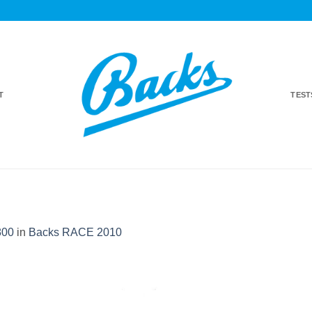
T
TES
800
in
Backs RACE 2010