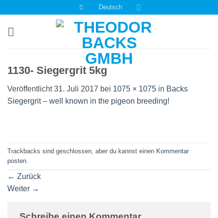
Zum
Deutsch
Inhalt
springen
1130- Siegergrit 5kg
Veröffentlicht
31. Juli 2017
bei
1075 × 1075
in
Backs
Siegergrit – well known in the pigeon breeding!
Trackbacks sind geschlossen, aber du kannst einen
Kommentar
posten
.
←
Zurück
Weiter
→
Schreibe einen Kommentar