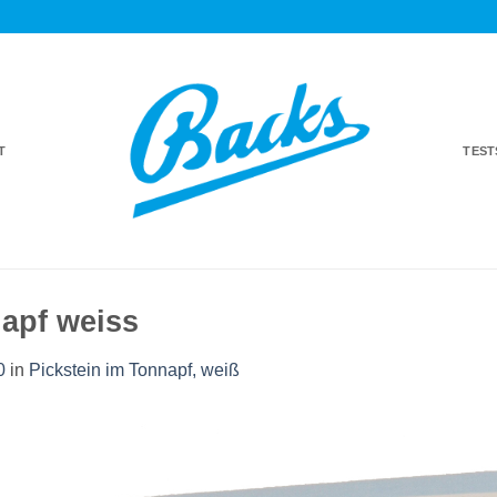
T
TES
napf weiss
0
in
Pickstein im Tonnapf, weiß