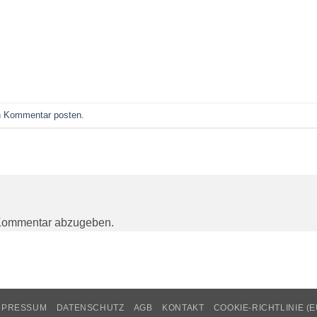
n
Kommentar posten
.
Kommentar abzugeben.
MPRESSUM
DATENSCHUTZ
AGB
KONTAKT
COOKIE-RICHTLINIE (E