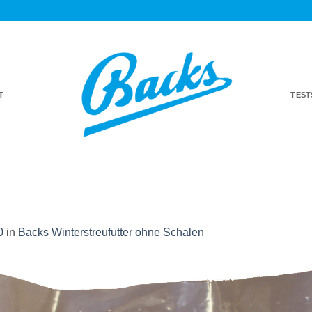
T
TES
0
in
Backs Winterstreufutter ohne Schalen