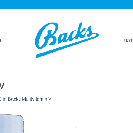
T
TES
nV
0
in
Backs Mulitvitamin V