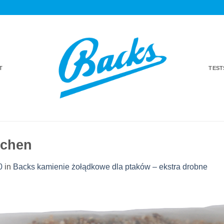
T
TES
nchen
0
in
Backs kamienie żołądkowe dla ptaków – ekstra drobne