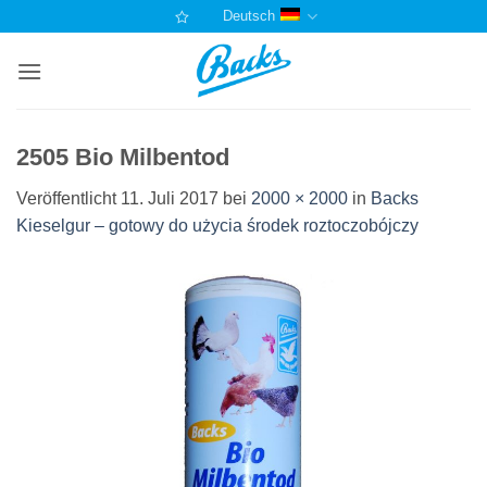
Zum
Deutsch
Inhalt
springen
2505 Bio Milbentod
Veröffentlicht
11. Juli 2017
bei
2000 × 2000
in
Backs
Kieselgur – gotowy do użycia środek roztoczobójczy