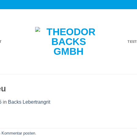
T
TES
eu
5
in
Backs Lebertrangrit
n
Kommentar posten
.