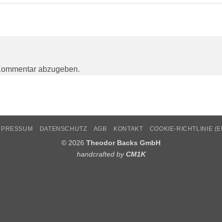
Kommentar abzugeben.
MPRESSUM
DATENSCHUTZ
AGB
KONTAKT
COOKIE-RICHTLINIE (E
© 2026
Theodor Backs GmbH
handcrafted by
CM1K