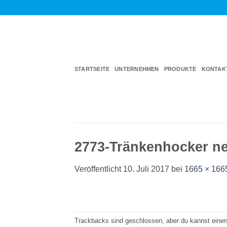
Zum
Inhalt
springen
STARTSEITE
UNTERNEHMEN
PRODUKTE
KONTAK
2773-Tränkenhocker n
Veröffentlicht
10. Juli 2017
bei
1665 × 166
Trackbacks sind geschlossen, aber du kannst eine