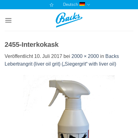
Zum
Deutsch
Inhalt
springen
2455-Interkokask
Veröffentlicht
10. Juli 2017
bei
2000 × 2000
in
Backs
Lebertrangrit (liver oil grit) („Siegergrit“ with liver oil)