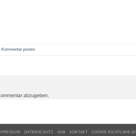
n
Kommentar posten
.
Kommentar abzugeben.
MPRESSUM
DATENSCHUTZ
AGB
KONTAKT
COOKIE-RICHTLINIE (E