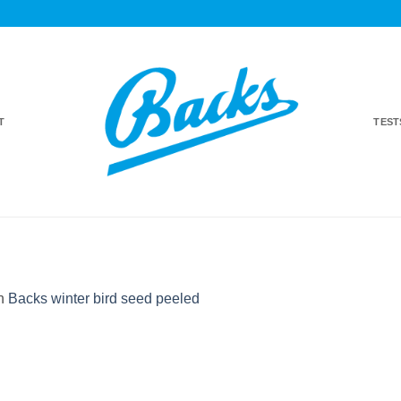
T
TES
n
Backs winter bird seed peeled