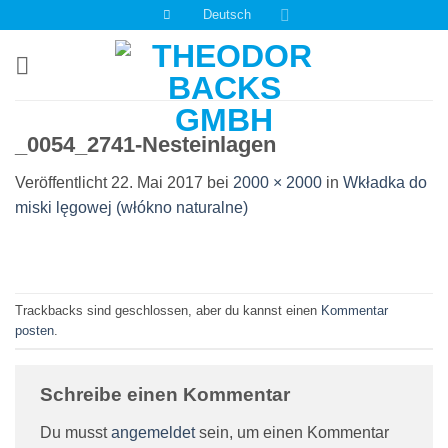
Zum
Deutsch
Inhalt
springen
_0054_2741-Nesteinlagen
Veröffentlicht
22. Mai 2017
bei
2000 × 2000
in
Wkładka do
miski lęgowej (włókno naturalne)
Trackbacks sind geschlossen, aber du kannst einen
Kommentar
posten
.
Schreibe einen Kommentar
Du musst
angemeldet
sein, um einen Kommentar