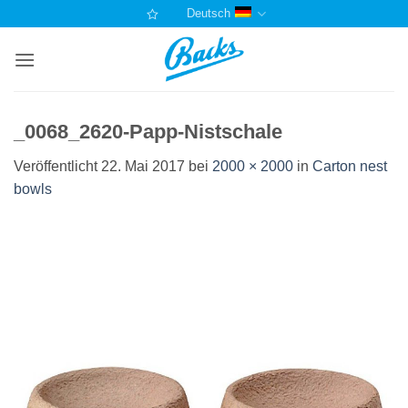
Zum
Deutsch
Inhalt
springen
_0068_2620-Papp-Nistschale
Veröffentlicht
22. Mai 2017
bei
2000 × 2000
in
Carton nest
bowls