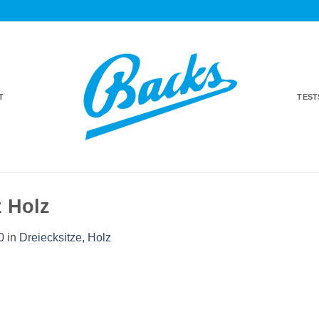
T
TES
z Holz
0
in
Dreiecksitze, Holz