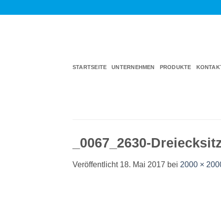
Zum
Inhalt
springen
STARTSEITE
UNTERNEHMEN
PRODUKTE
KONTAK
_0067_2630-Dreiecksit
Veröffentlicht
18. Mai 2017
bei
2000 × 200