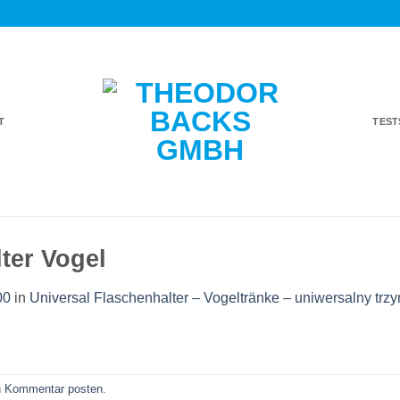
T
TES
ter Vogel
00
in
Universal Flaschenhalter – Vogeltränke – uniwersalny trzy
n
Kommentar posten
.