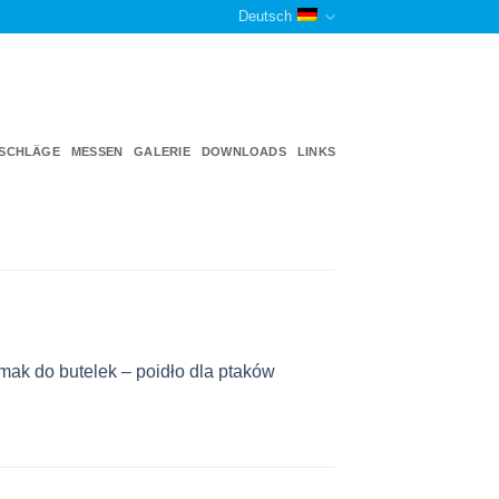
Deutsch
TSCHLÄGE
MESSEN
GALERIE
DOWNLOADS
LINKS
mak do butelek – poidło dla ptaków