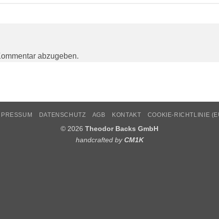
Kommentar abzugeben.
MPRESSUM
DATENSCHUTZ
AGB
KONTAKT
COOKIE-RICHTLINIE (E
© 2026
Theodor Backs GmbH
handcrafted by
CM1K