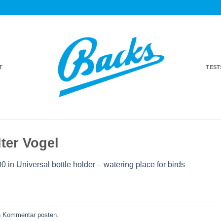
T
TES
ter Vogel
00
in
Universal bottle holder – watering place for birds
n
Kommentar posten
.