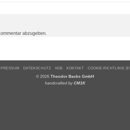
Kommentar abzugeben.
MPRESSUM
DATENSCHUTZ
AGB
KONTAKT
COOKIE-RICHTLINIE (E
© 2026
Theodor Backs GmbH
handcrafted by
CM1K