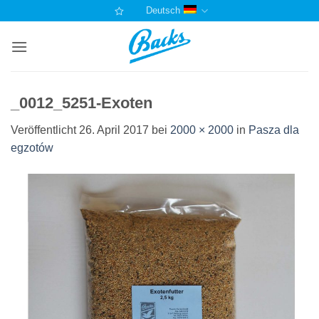
Zum
Deutsch
Inhalt
springen
_0012_5251-Exoten
Veröffentlicht
26. April 2017
bei
2000 × 2000
in
Pasza dla
egzotów