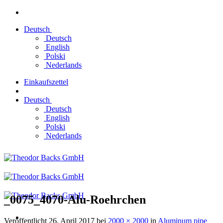
Zum
Inhalt
Deutsch
springen
Deutsch
English
Polski
Nederlands
Einkaufszettel
Deutsch
Deutsch
English
Polski
Nederlands
_0075_4070-Alu-Roehrchen
Veröffentlicht
26. April 2017
bei
2000 × 2000
in
Aluminum pipe