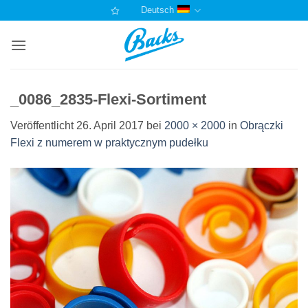
Zum
Deutsch
Inhalt
springen
_0086_2835-Flexi-Sortiment
Veröffentlicht
26. April 2017
bei
2000 × 2000
in
Obrączki
Flexi z numerem w praktycznym pudełku