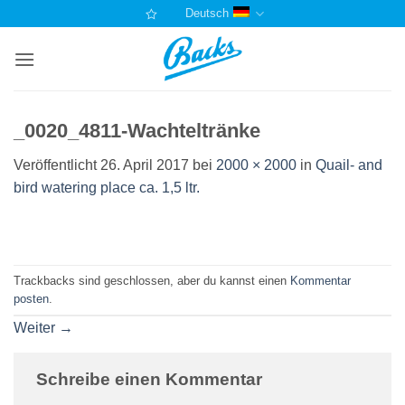
Zum
Deutsch
Inhalt
springen
_0020_4811-Wachteltränke
Veröffentlicht
26. April 2017
bei
2000 × 2000
in
Quail- and
bird watering place ca. 1,5 ltr.
Trackbacks sind geschlossen, aber du kannst einen
Kommentar
posten
.
Weiter
→
Schreibe einen Kommentar