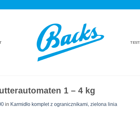
T
TES
utterautomaten 1 – 4 kg
00
in
Karmidło komplet z ogranicznikami, zielona linia