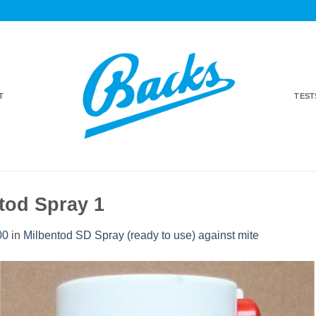
T
TES
tod Spray 1
00
in
Milbentod SD Spray (ready to use) against mite