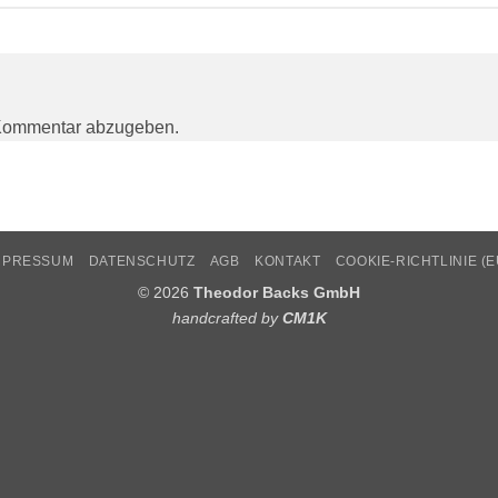
Kommentar abzugeben.
MPRESSUM
DATENSCHUTZ
AGB
KONTAKT
COOKIE-RICHTLINIE (E
© 2026
Theodor Backs GmbH
handcrafted by
CM1K