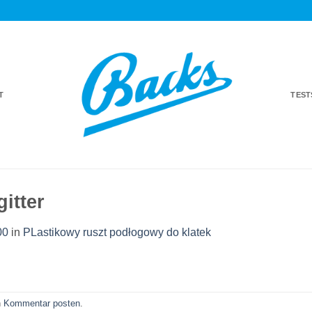
T
TES
itter
00
in
PLastikowy ruszt podłogowy do klatek
n
Kommentar posten
.