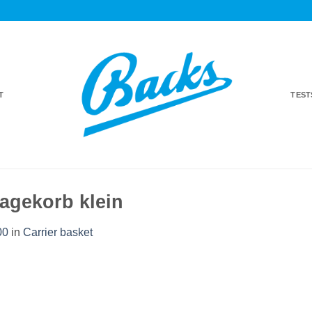
T
TES
agekorb klein
00
in
Carrier basket