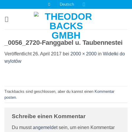
Zum
Deutsch
Inhalt
springen
_0056_2720-Fanggabel u. Taubennestei
Veröffentlicht
26. April 2017
bei
2000 × 2000
in
Widełki do
wylotów
Trackbacks sind geschlossen, aber du kannst einen
Kommentar
posten
.
Schreibe einen Kommentar
Du musst
angemeldet
sein, um einen Kommentar