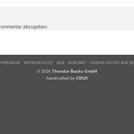
Kommentar abzugeben.
MPRESSUM
DATENSCHUTZ
AGB
KONTAKT
COOKIE-RICHTLINIE (E
© 2026
Theodor Backs GmbH
handcrafted by
CM1K