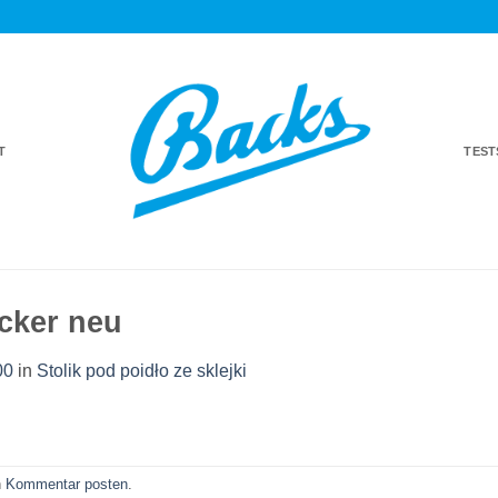
T
TES
cker neu
00
in
Stolik pod poidło ze sklejki
n
Kommentar posten
.