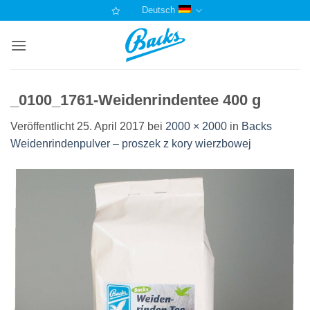
Zum
Deutsch
Inhalt
springen
_0100_1761-Weidenrindentee 400 g
Veröffentlicht
25. April 2017
bei
2000 × 2000
in
Backs
Weidenrindenpulver – proszek z kory wierzbowej