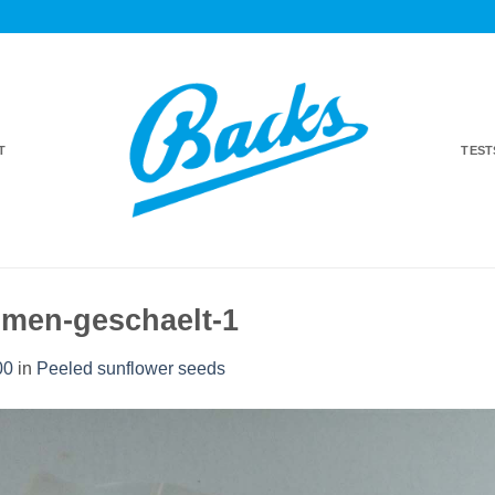
T
TES
men-geschaelt-1
00
in
Peeled sunflower seeds