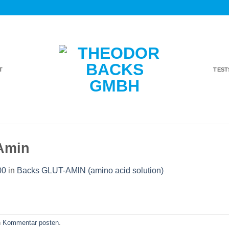
T
TES
-Amin
00
in
Backs GLUT-AMlN (amino acid solution)
n
Kommentar posten
.