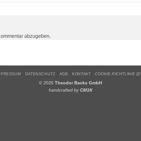
Kommentar abzugeben.
MPRESSUM
DATENSCHUTZ
AGB
KONTAKT
COOKIE-RICHTLINIE (E
© 2026
Theodor Backs GmbH
handcrafted by
CM1K