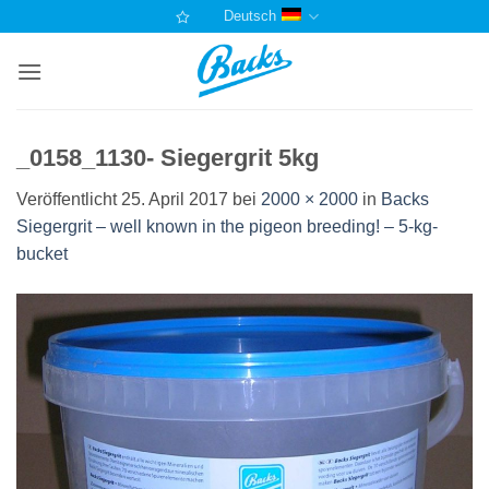
Zum
Deutsch
Inhalt
springen
_0158_1130- Siegergrit 5kg
Veröffentlicht
25. April 2017
bei
2000 × 2000
in
Backs
Siegergrit – well known in the pigeon breeding! – 5-kg-
bucket