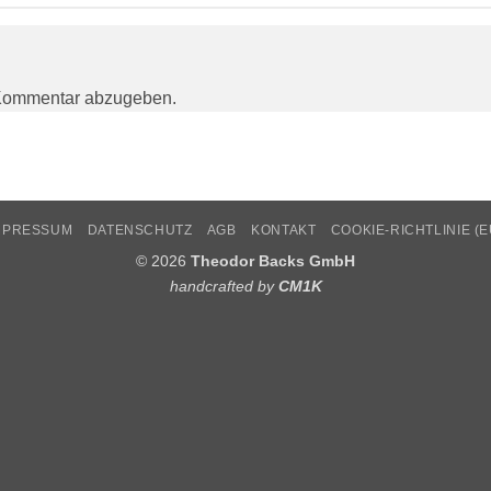
Kommentar abzugeben.
MPRESSUM
DATENSCHUTZ
AGB
KONTAKT
COOKIE-RICHTLINIE (E
© 2026
Theodor Backs GmbH
handcrafted by
CM1K