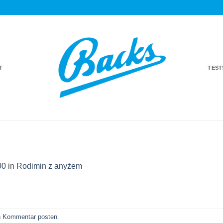
T
TES
00
in
Rodimin z anyżem
n
Kommentar posten
.