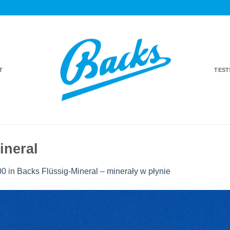
T
TES
ineral
00
in
Backs Flüssig-Mineral – minerały w płynie