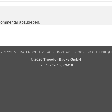
Kommentar abzugeben.
MPRESSUM
DATENSCHUTZ
AGB
KONTAKT
COOKIE-RICHTLINIE (E
© 2026
Theodor Backs GmbH
handcrafted by
CM1K