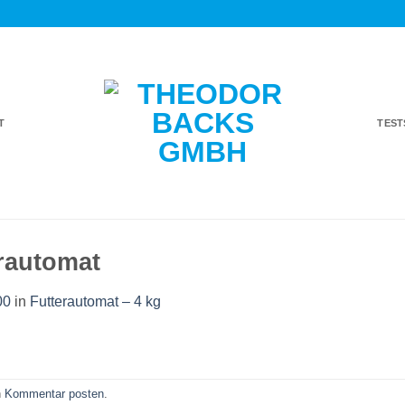
T
TES
rautomat
00
in
Futterautomat – 4 kg
n
Kommentar posten
.