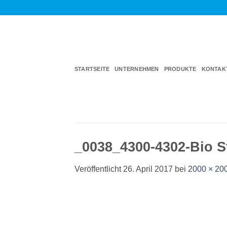
Zum
Inhalt
springen
STARTSEITE
UNTERNEHMEN
PRODUKTE
KONTAK
_0038_4300-4302-Bio St
Veröffentlicht
26. April 2017
bei
2000 × 20