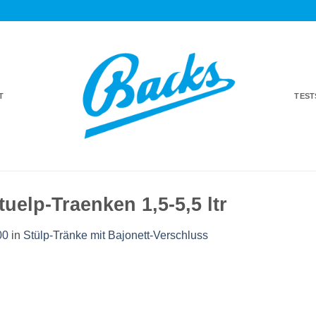
T
TES
uelp-Traenken 1,5-5,5 ltr
00
in
Stülp-Tränke mit Bajonett-Verschluss