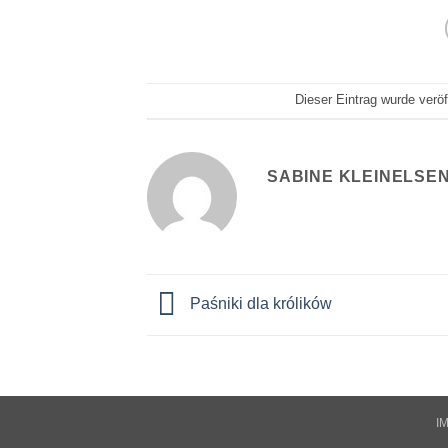
Dieser Eintrag wurde verö
SABINE KLEINELSE
Paśniki dla królików
I