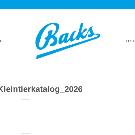
T
TES
leintierkatalog_2026