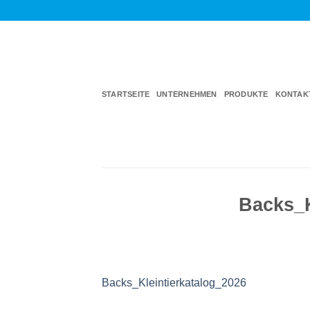
Zum
Inhalt
springen
STARTSEITE
UNTERNEHMEN
PRODUKTE
KONTAK
Backs_K
Backs_Kleintierkatalog_2026