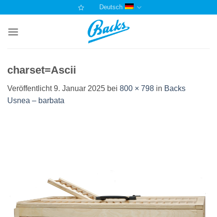
Zum
Deutsch
Inhalt
springen
charset=Ascii
Veröffentlicht
9. Januar 2025
bei
800 × 798
in
Backs
Usnea – barbata